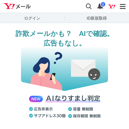
Yahoo!メール
検索
通知
i
ログイン
ID新規取得
詐欺メールかも？ AIで確認。
広告もなし。