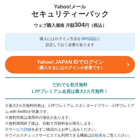
Yahoo!メール
セキュリティーパック
304
ウェブ購入価格 月額
円（税込）
購入にはログイン方法を
SMS認証
に
設定しておく必要があります
Yahoo! JAPAN IDでログイン
（購入するにはログインが必要です）
だれでも初月無料
LYPプレミアム会員は最大2カ月無料！
※最大2カ月無料特典は、LYPプレミアム スタンダードプラン・LYPプレミア
ム with Netflixが対象です。
※無料特典は適用外の場合があります。
※無料期間終了後は、自動で月額料金が発生します。
※
サービス詳細
を必ずご確認の上お申し込みください。
※ウイルスチェックサービスでも利用できる機能は
比較表
をご覧ください。