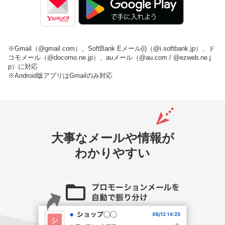
※Gmail（@gmail.com）、SoftBank Eメール(i)（@i.softbank.jp）、ド
コモメール（@docomo.ne.jp）、auメール（@au.com / @ezweb.ne.j
p）に対応
※Android版アプリはGmailのみ対応
大事なメールや情報が
わかりやすい
プロモーシ