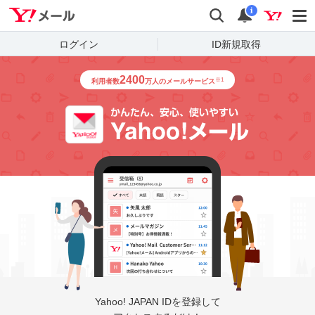
Yahoo!メール
検索
通知
i
ログイン
ID新規取得
2400
※1
利用者数
万人のメールサービス
かんたん
Yahoo! JAPAN IDを登録して